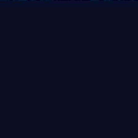
好礼☘️】918博天堂娱乐官网首页,918博天下,918博天堂娱乐官网凯发k8官
网平台网址中国聚焦全球的注册官网,开户,直播,登录平台,app下载,网页
版,手机版.app下载官网【注册就送/首存再送】,提供真人,体育;电子;彩票;
棋牌等娱乐服务,支付秒到账,客服24小时在线,让您畅快游戏！！
要是遇到法国和德国等强队