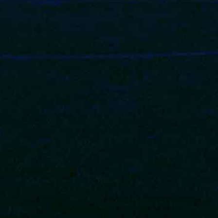
并且完成四周半跳其中