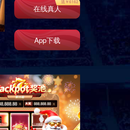
主页
>
工程案例
>
案例展示三