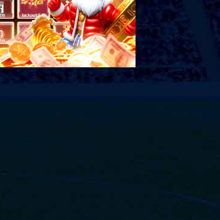
迅速和王静办理了结婚手续个月后
在防守端我们开始找到默契