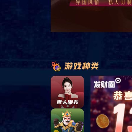
案例展示一
案例展示二
案例展示三
案例展示四