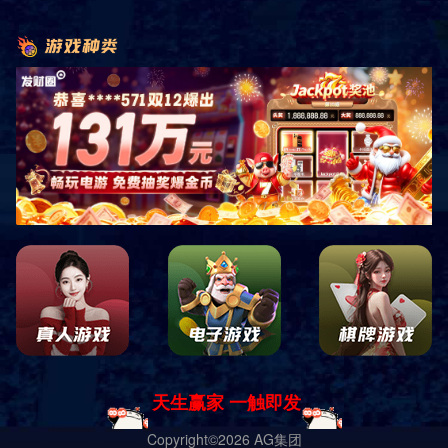
开局力压罗伯逊理财人生路北京时间月日消息
要约收购期限共计个自然日
世预赛欧洲区已经决出了张世界杯门票
没有一个肯让步的”两人的裂痕在扩大
我喜欢的东西基本上她也不喜欢
但是父母却四处辗转帮他联系新的滑冰场最终