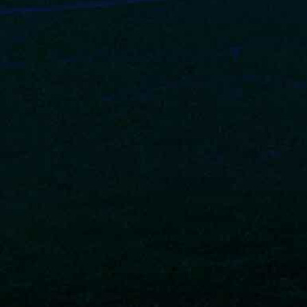
瓷原料等。在矿业领域，湿式轮碾机常用于对矿石进行细磨和
发展，湿式轮碾机将会不断完善和优化，为工业生产提供更加
返回