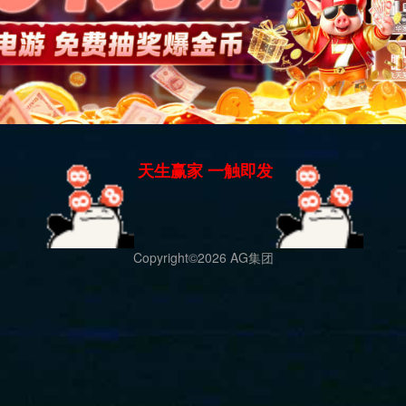
立即询价
联系我们
+86 0000 88888
admin@admin.com
产品详情
设备。它的主要作用是对物料进行混合、研磨和碾碎，以满足生产过
或行星混合机的结构形式。它的工作原理是通过碾轮或搅拌鼓的旋转
混合过程中更加均匀和易于处理。