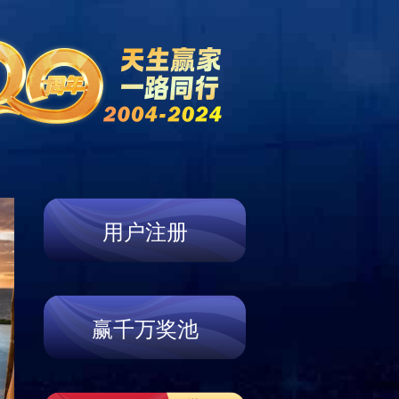
+86 0000 88888
视频中心
联系我们