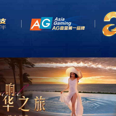
品中心
新闻动态
工程案例
在线留言
行业应用